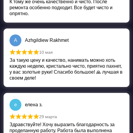
К тому же очень качественно и чисто. После
ремонта особенно подходит. Все будет чисто и
опрятно.
A
Azhgildiew Rakhmet
10 мая
Оценка
5
из 5
За такую цену и качество, нанимать можно хоть
каждую неделю, кристально чисто, приятно пахнет,
у вас золотые руки! Спасибо большое! 🙏 лучшая в
своем деле!
е
елена з.
29 марта
Оценка
5
из 5
Здравствуйте! Хочу выразить благодарность за
проделанную работу. Работа была выполнена