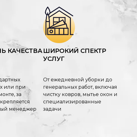
Ь КАЧЕСТВА
ШИРОКИЙ СПЕКТР
УСЛУГ
дартных
От ежедневной уборки до
х или при
генеральных работ, включая
онте, за
чистку ковров, мытье окон и
акрепляется
специализированные
ный менеджер
задачи