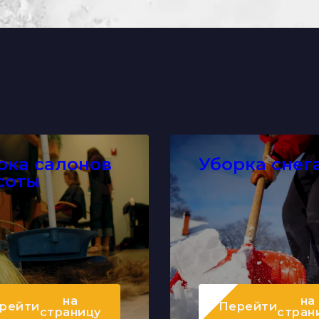
рка салонов
Уборка снег
соты
на
на
рейти
Перейти
страницу
стран