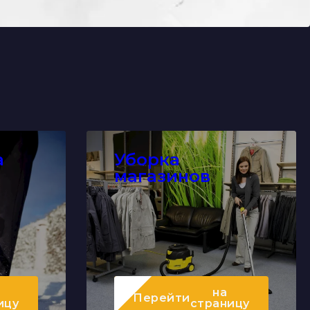
а
Уборка
магазинов
на
Перейти
ицу
страницу