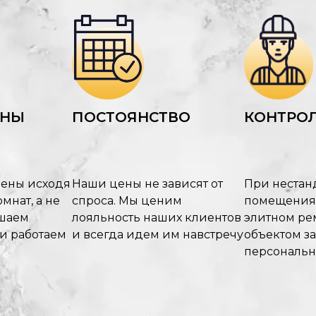
ЕНЫ
ПОСТОЯНСТВО
КОНТРОЛ
цены исходя
Наши цены не зависят от
При нестан
мнат, а не
спроса. Мы ценим
помещения
ышаем
лояльность наших клиентов
элитном рем
 и работаем
и всегда идем им навстречу
объектом з
персональ