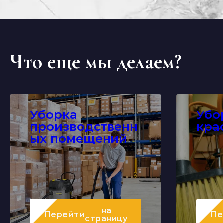
Что еще мы делаем?
Уборка
Убо
производственн
кра
ых помещений
на
Перейти
Пе
страницу